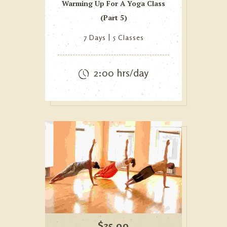
Warming Up For A Yoga Class
(Part 5)
7 Days
5 Classes
2:00 hrs/day
$
35.00