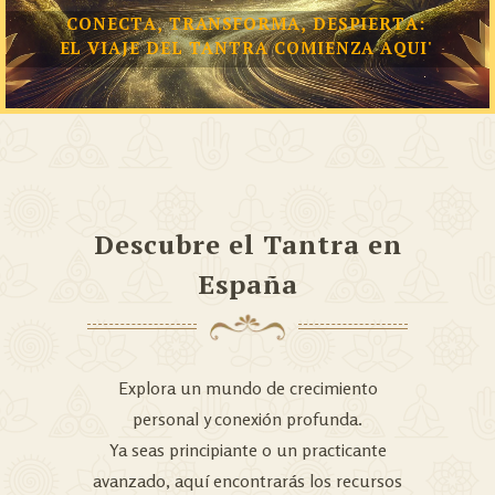
C
O
N
E
C
T
A
,
T
R
A
N
S
F
O
R
M
A
,
D
E
S
P
I
E
R
T
A
:
E
L
V
I
A
J
E
D
E
L
T
A
N
T
R
A
C
O
M
I
E
N
Z
A
A
Q
U
I
'
Descubre el Tantra en
España
Explora un mundo de crecimiento
personal y conexión profunda.
Ya seas principiante o un practicante
avanzado, aquí encontrarás los recursos